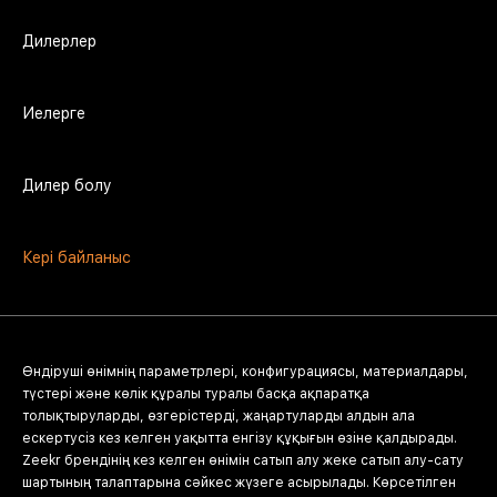
Дилерлер
Иелерге
Дилер болу
Кері байланыс
Өндіруші өнімнің параметрлері, конфигурациясы, материалдары,
түстері және көлік құралы туралы басқа ақпаратқа
толықтыруларды, өзгерістерді, жаңартуларды алдын ала
ескертусіз кез келген уақытта енгізу құқығын өзіне қалдырады.
Zeekr брендінің кез келген өнімін сатып алу жеке сатып алу-сату
шартының талаптарына сәйкес жүзеге асырылады. Көрсетілген