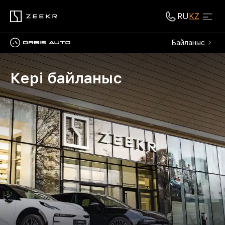
RU
KZ
Байланыс
Кері байланыс