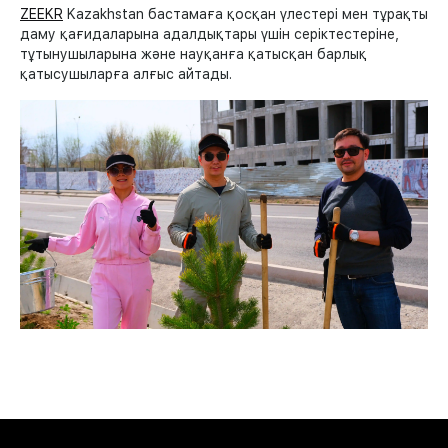
ZEEKR
Kazakhstan бастамаға қосқан үлестері мен тұрақты
даму қағидаларына адалдықтары үшін серіктестеріне,
тұтынушыларына және науқанға қатысқан барлық
қатысушыларға алғыс айтады.