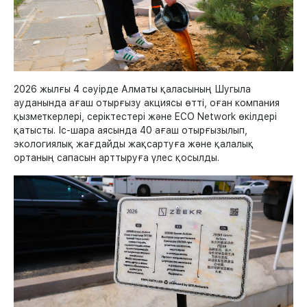
2026 жылғы 4 сәуірде Алматы қаласының Шугыла
ауданында ағаш отырғызу акциясы өтті, оған компания
қызметкерлері, серіктестері және ECO Network өкілдері
қатысты. Іс-шара аясында 40 ағаш отырғызылып,
экологиялық жағдайды жақсартуға және қалалық
ортаның сапасын арттыруға үлес қосылды.