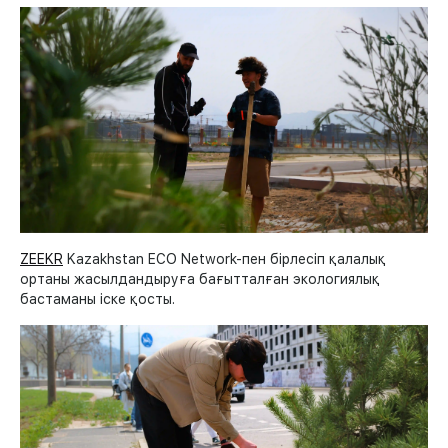
ZEEKR
Kazakhstan ECO Network-пен бірлесіп қалалық
ортаны жасылдандыруға бағытталған экологиялық
бастаманы іске қосты.