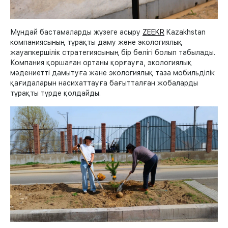
Мұндай бастамаларды жүзеге асыру
ZEEKR
Kazakhstan
компаниясының тұрақты даму және экологиялық
жауапкершілік стратегиясының бір бөлігі болып табылады.
Компания қоршаған ортаны қорғауға, экологиялық
мәдениетті дамытуға және экологиялық таза мобильділік
қағидаларын насихаттауға бағытталған жобаларды
тұрақты түрде қолдайды.