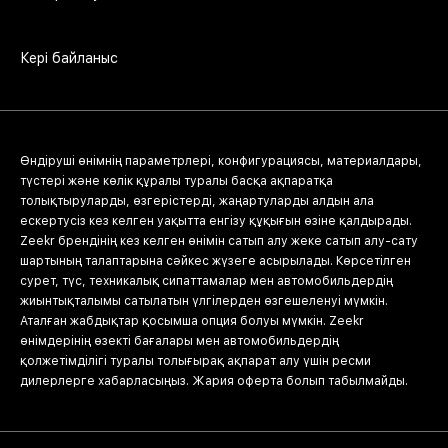
Кері байланыс
Өндіруші өнімнің параметрлері, конфигурациясы, материалдары,
түстері және көлік құралы туралы басқа ақпаратқа
толықтыруларды, өзгерістерді, жаңартуларды алдын ала
ескертусіз кез келген уақытта енгізу құқығын өзіне қалдырады.
Zeekr брендінің кез келген өнімін сатып алу жеке сатып алу-сату
шартының талаптарына сәйкес жүзеге асырылады. Көрсетілген
сурет, түс, техникалық сипаттамалар мен автомобильдердің
жиынтықталымы сатылатын үлгілерден өзгешеленуі мүмкін.
Аталған жабдықтар қосымша опция болуы мүмкін. Zeekr
өнімдерінің өзекті бағалары мен автомобильдердің
қолжетімділігі туралы толығырақ ақпарат алу үшін ресми
дилерлерге хабарласыңыз. Жария оферта болып табылмайды.