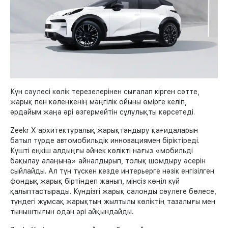
Күн сәулесі көлік терезелерінен сығалап кірген сәтте,
жарық пен көлеңкенің мәңгілік ойыны өмірге келіп,
әрдайым жаңа әрі өзгермейтін сұлулықты көрсетеді.
Zeekr X архитектуралық жарықтандыру қағидаларын
батыл түрде автомобильдік инновациямен біріктіреді.
Күшті еңкіш алдыңғы әйнек көлікті нағыз «мобильді
бақылау алаңына» айналдырып, толық шомдыру әсерін
сыйлайды. Ал түн түскен кезде интерьерге нәзік енгізілген
фондық жарық біртіндеп жанып, мінсіз көңіл күй
қалыптастырады. Күндізгі жарық салонды сәулеге бөлесе,
түндегі жұмсақ жарықтың жылтылы көліктің тазалығы мен
тыныштығын одан әрі айқындайды.