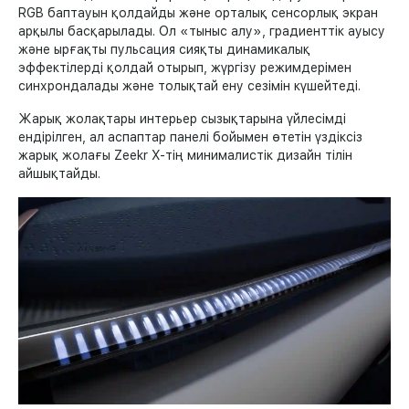
RGB баптауын қолдайды және орталық сенсорлық экран
арқылы басқарылады. Ол «тыныс алу», градиенттік ауысу
және ырғақты пульсация сияқты динамикалық
эффектілерді қолдай отырып, жүргізу режимдерімен
синхрондалады және толықтай ену сезімін күшейтеді.
Жарық жолақтары интерьер сызықтарына үйлесімді
ендірілген, ал аспаптар панелі бойымен өтетін үздіксіз
жарық жолағы Zeekr X-тің минималистік дизайн тілін
айшықтайды.