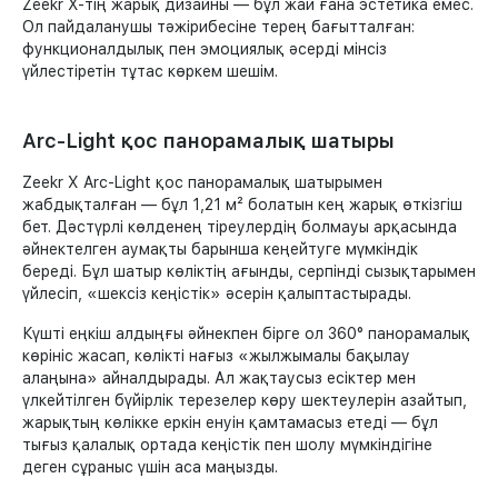
Zeekr X-тің жарық дизайны — бұл жай ғана эстетика емес.
Ол пайдаланушы тәжірибесіне терең бағытталған:
функционалдылық пен эмоциялық әсерді мінсіз
үйлестіретін тұтас көркем шешім.
Arc-Light қос панорамалық шатыры
Zeekr X Arc-Light қос панорамалық шатырымен
жабдықталған — бұл 1,21 м² болатын кең жарық өткізгіш
бет. Дәстүрлі көлденең тіреулердің болмауы арқасында
әйнектелген аумақты барынша кеңейтуге мүмкіндік
береді. Бұл шатыр көліктің ағынды, серпінді сызықтарымен
үйлесіп, «шексіз кеңістік» әсерін қалыптастырады.
Күшті еңкіш алдыңғы әйнекпен бірге ол 360° панорамалық
көрініс жасап, көлікті нағыз «жылжымалы бақылау
алаңына» айналдырады. Ал жақтаусыз есіктер мен
үлкейтілген бүйірлік терезелер көру шектеулерін азайтып,
жарықтың көлікке еркін енуін қамтамасыз етеді — бұл
тығыз қалалық ортада кеңістік пен шолу мүмкіндігіне
деген сұраныс үшін аса маңызды.