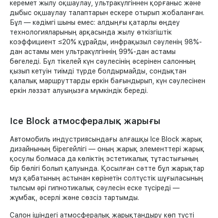
керемет жылу оқшаулау, ультракүлгіннен қорғаныс және
дыбыс оқшаулау талаптарын ескере отырып жобаланған.
Бұл — кәдімгі шыны емес: алдыңғы қатарлы өңдеу
технологияларының арқасында жылу өткізгіштік
коэффициент ≤20% құрайды, инфрақызыл сәуленің 98%-
дан астамы мен ультракүлгіннің 99%-дан астамы
бөгеледі. Бұл тікелей күн сәулесінің әсерінен салонның
қызып кетуін тиімді түрде болдырмайды, сондықтан
қалалық маршруттарды еркін бағындырып, күн сәулесінен
еркін ләззат алуыңызға мүмкіндік береді.
Ice Block атмосфералық жарығы
Автомобиль индустриясындағы алғашқы Ice Block жарық
дизайнының бірегейлігі — оның жарық элементтері жарық
қосулы болмаса да көліктің эстетикалық тұтастығының
бір бөлігі болып қалуында. Қосылған сәтте бұл жарықтар
мұз қабатының астынан көрінетін солтүстік шұғыласының
тылсым әрі гипнотикалық сәулесін еске түсіреді —
жұмбақ, әсерлі және сөзсіз тартымды.
Салон ішіндегі атмосфералық жарықтандыру көп түсті