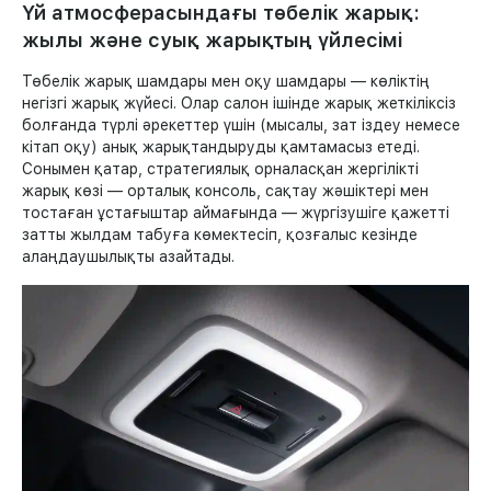
Үй атмосферасындағы төбелік жарық:
жылы және суық жарықтың үйлесімі
Төбелік жарық шамдары мен оқу шамдары — көліктің
негізгі жарық жүйесі. Олар салон ішінде жарық жеткіліксіз
болғанда түрлі әрекеттер үшін (мысалы, зат іздеу немесе
кітап оқу) анық жарықтандыруды қамтамасыз етеді.
Сонымен қатар, стратегиялық орналасқан жергілікті
жарық көзі — орталық консоль, сақтау жәшіктері мен
тостаған ұстағыштар аймағында — жүргізушіге қажетті
затты жылдам табуға көмектесіп, қозғалыс кезінде
алаңдаушылықты азайтады.