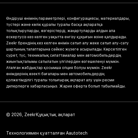
Өндіруші өнімнің параметрлері, конфигурациясы, материалдары,
түстері және көлік құралы туралы басқа ақпаратқа
толықтыруларды, өзгерістерді, жаңартуларды алдын ала
ескертусіз кез келген уақытта енгізу құқығын өзіне қалдырады.
Zeekr брендінің кез келген өнімін сатып алу жеке сатып алу-сату
шартының талаптарына сәйкес жүзеге асырылады. Көрсетілген
сурет, түс, техникалық сипаттамалар мен автомобильдердің
жиынтықталымы сатылатын үлгілерден өзгешеленуі мүмкін.
Аталған жабдықтар қосымша опция болуы мүмкін. Zeekr
өнімдерінің өзекті бағалары мен автомобильдердің
қолжетімділігі туралы толығырақ ақпарат алу үшін ресми
дилерлерге хабарласыңыз. Жария оферта болып табылмайды.
© 2026, Zeekr
Құқықтық ақпарат
Технологиямен қуатталған
Aautotech