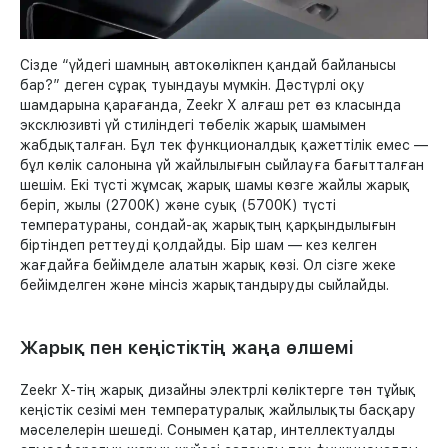
Сізде “үйдегі шамның автокөлікпен қандай байланысы
бар?” деген сұрақ туындауы мүмкін. Дәстүрлі оқу
шамдарына қарағанда, Zeekr X алғаш рет өз класында
эксклюзивті үй стиліндегі төбелік жарық шамымен
жабдықталған. Бұл тек функционалдық қажеттілік емес —
бұл көлік салонына үй жайлылығын сыйлауға бағытталған
шешім. Екі түсті жұмсақ жарық шамы көзге жайлы жарық
беріп, жылы (2700K) және суық (5700K) түсті
температураны, сондай-ақ жарықтың қарқындылығын
біртіндеп реттеуді қолдайды. Бір шам — кез келген
жағдайға бейімделе алатын жарық көзі. Ол сізге жеке
бейімделген және мінсіз жарықтандыруды сыйлайды.
Жарық пен кеңістіктің жаңа өлшемі
Zeekr X-тің жарық дизайны электрлі көліктерге тән тұйық
кеңістік сезімі мен температуралық жайлылықты басқару
мәселелерін шешеді. Сонымен қатар, интеллектуалды