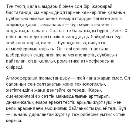
Түн түсіп, қала шамдары бірінен соң бірі жарқырай
бастағанда, сіз жарықдиодтармен көмкерілген қаланың
сұлбасына немесе әйнек ғимараттардан төгілген жылы
жарыққа қарап тамсанасыз — бұл көріністер мәңгі
жадыңызда қалады. Сол сәтте басыңызды бұрып, Zeekr X
есік панельдеріндегі нәзік жымыңдауды байқайсыз. Бұл
жай ғана жарық емес — бұл «қалалық силуэт»
атмосфералық жарығы. Ол тері әрлеуінің астына
шеберлікпен ендірілген және мегаполистің сұлбасын
қайталап, сізді қалалық романтика атмосферасына
сіңіреді.
Атмосфералық жарықтандыру — жай ғана жарық емес. Ол
салонның сән-салтанатын және технологиялық
жетілгендігін жаңа деңгейге көтереді. Жарық
сценарийлері әр сәттің маңыздылығын арттырып,
динамикалық өзара әрекеттестік арқылы жүргізуші мен
көлік арасындағы эмоциялық байланысты күшейтеді. Бұл
— шынайы дараланған жүргізу тәжірибесіне ұмтылыстың
көрінісі.