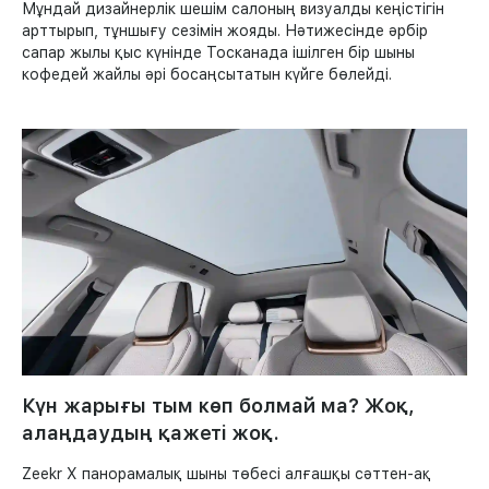
Мұндай дизайнерлік шешім салоның визуалды кеңістігін
арттырып, тұншығу сезімін жояды. Нәтижесінде әрбір
сапар жылы қыс күнінде Тосканада ішілген бір шыны
кофедей жайлы әрі босаңсытатын күйге бөлейді.
Күн жарығы тым көп болмай ма? Жоқ,
алаңдаудың қажеті жоқ.
Zeekr X панорамалық шыны төбесі алғашқы сәттен-ақ